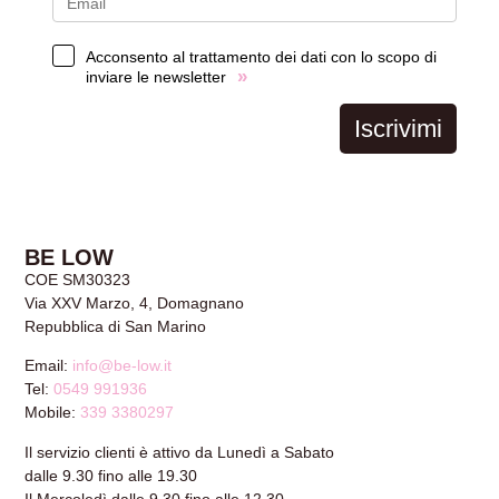
Acconsento al trattamento dei dati con lo scopo di
»
inviare le newsletter
Iscrivimi
BE LOW
COE SM30323
Via XXV Marzo, 4, Domagnano
Repubblica di San Marino
Email:
info@be-low.it
Tel:
0549 991936
Mobile:
339 3380297
Il servizio clienti è attivo da Lunedì a Sabato
dalle 9.30 fino alle 19.30
Il Mercoledì dalle 9.30 fino alle 12.30