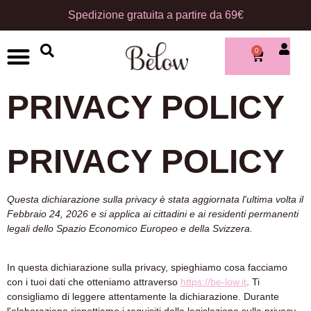
Spedizione
gratuita
a
partire
da
69€
0
✨Ultimi arrivi
Bikini & Beachwear
Profumi equivalenti
Search
Search
PRIVACY POLICY
for:
PRIVACY POLICY
Questa dichiarazione sulla privacy è stata aggiornata l'ultima volta il
Febbraio 24, 2026 e si applica ai cittadini e ai residenti permanenti
legali dello Spazio Economico Europeo e della Svizzera.
In questa dichiarazione sulla privacy, spieghiamo cosa facciamo
con i tuoi dati che otteniamo attraverso
https://be-low.it
. Ti
consigliamo di leggere attentamente la dichiarazione. Durante