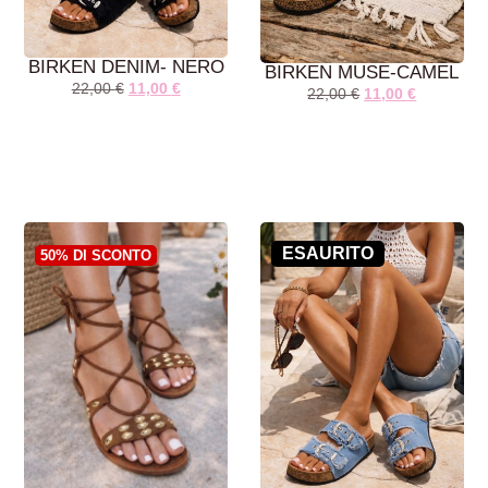
BIRKEN DENIM- NERO
BIRKEN MUSE-CAMEL
22,00
€
11,00
€
22,00
€
11,00
€
AGGIUNGI AL
AGGIUNGI AL
CARRELLO
CARRELLO
ESAURITO
50% DI SCONTO