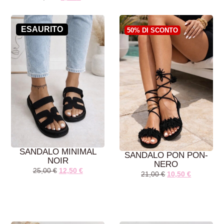
AGGIUNGI AL
AGGIUNGI AL
CARRELLO
CARRELLO
ESAURITO
50% DI SCONTO
SANDALO MINIMAL
SANDALO PON PON-
NOIR
NERO
25,00
€
12,50
€
21,00
€
10,50
€