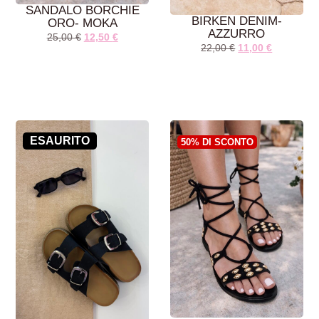
SANDALO BORCHIE
BIRKEN DENIM-
ORO- MOKA
AZZURRO
25,00
€
12,50
€
22,00
€
11,00
€
AGGIUNGI AL
AGGIUNGI AL
CARRELLO
CARRELLO
ESAURITO
50% DI SCONTO