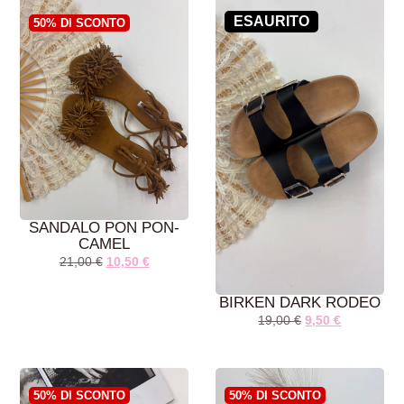
AGGIUNGI AL
AGGIUNGI AL
CARRELLO
CARRELLO
ESAURITO
50% DI SCONTO
SANDALO PON PON-
CAMEL
21,00
€
10,50
€
BIRKEN DARK RODEO
19,00
€
9,50
€
AGGIUNGI AL
AGGIUNGI AL
CARRELLO
CARRELLO
50% DI SCONTO
50% DI SCONTO