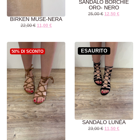
SANDALO BORCHIE
ORO- NERO
25,00
€
12,50
€
BIRKEN MUSE-NERA
22,00
€
11,00
€
AGGIUNGI AL
AGGIUNGI AL
CARRELLO
CARRELLO
ESAURITO
50% DI SCONTO
SANDALO LUNÉA
23,00
€
11,50
€