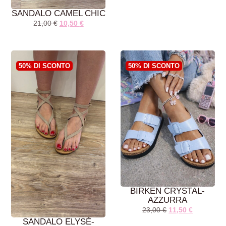
SANDALO CAMEL CHIC
21,00
€
10,50
€
AGGIUNGI AL
AGGIUNGI AL
CARRELLO
CARRELLO
50% DI SCONTO
50% DI SCONTO
BIRKEN CRYSTAL-
AZZURRA
23,00
€
11,50
€
SANDALO ELYSÉ-