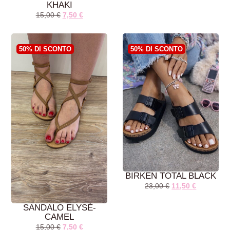
KHAKI
15,00
€
7,50
€
AGGIUNGI AL
AGGIUNGI AL
CARRELLO
CARRELLO
50% DI SCONTO
50% DI SCONTO
BIRKEN TOTAL BLACK
23,00
€
11,50
€
SANDALO ELYSÉ-
CAMEL
15,00
€
7,50
€