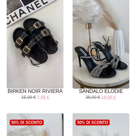
BIRKEN NOIR RIVIERA
SANDALO ELODIE
15,00
€
7,50
€
38,00
€
19,00
€
AGGIUNGI AL
AGGIUNGI AL
CARRELLO
CARRELLO
50% DI SCONTO
50% DI SCONTO