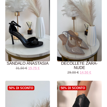
SANDALO ANASTASIA
DECOLLETÈ ZARA-
NUDE
31,50
€
15,75
€
29,00
€
14,50
€
AGGIUNGI AL
AGGIUNGI AL
CARRELLO
CARRELLO
50% DI SCONTO
50% DI SCONTO