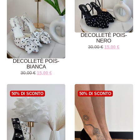
DECOLLETÈ POIS-
NERO
30,00
€
15,00
€
DECOLLETÈ POIS-
BIANCA
30,00
€
15,00
€
AGGIUNGI AL
AGGIUNGI AL
CARRELLO
CARRELLO
50% DI SCONTO
50% DI SCONTO