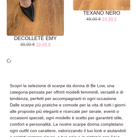
TEXANO NERO
49,00
€
24,50
€
DECOLLETÈ EMY
30,00
€
15,00
€
AGGIUNGI AL
AGGIUNGI AL
CARRELLO
CARRELLO
Scopri la selezione di
scarpe da donna
di Be Low, una
categoria pensata per offrirti modelli femminili, versatili e di
tendenza, perfetti per accompagnarti in ogni occasione.
Dalle scarpe più pratiche e comode per la vita di tutti i giorni
alle proposte più eleganti e ricercate per serate, eventi o
occasioni speciali, ogni modello è scelto per garantirti stile,
comfort e personalità. Le nostre
scarpe donna
completano
ogni outfit con carattere, valorizzando il tuo look e aiutandoti
a sentirti sempre sicura, a tuo agio e in sintonia con il tuo