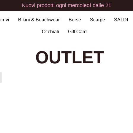
Nuovi
prodotti
ogni
mercoledì
dalle
21
arrivi
Bikini & Beachwear
Borse
Scarpe
SALDI
Occhiali
Gift Card
OUTLET