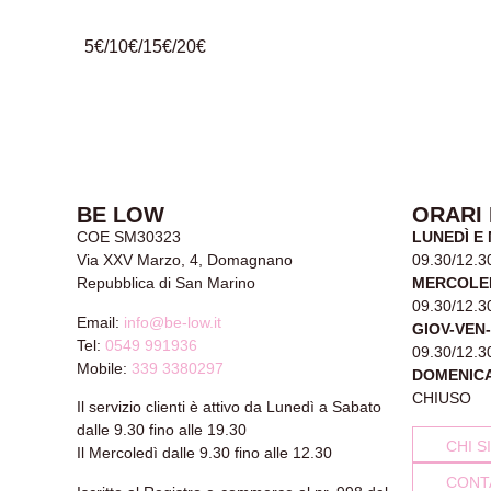
5€/10€/15€/20€
BE LOW
ORARI
COE SM30323
LUNEDÌ E
Via XXV Marzo, 4, Domagnano
09.30/12.3
Repubblica di San Marino
MERCOLE
09.30/12.3
Email:
info@be-low.it
GIOV-VEN
Tel:
0549 991936
09.30/12.3
Mobile:
339 3380297
DOMENIC
CHIUSO
Il servizio clienti è attivo da Lunedì a Sabato
dalle 9.30 fino alle 19.30
CHI S
Il Mercoledì dalle 9.30 fino alle 12.30
CONT