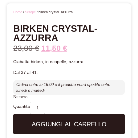
Home
/
Scarpe
/ birken crystal- azzurra
BIRKEN CRYSTAL-
AZZURRA
23,00
€
11,50
€
Ciabatta birken, in ecopelle, azzurra.
Dal 37 al 41.
Ordina entro le 16:00 e il prodotto verrà spedito entro
lunedi o martedi.
Numero
AGGIUNGI AL CARRELLO