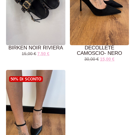
BIRKEN NOIR RIVIERA
DECOLLETÈ
CAMOSCIO- NERO
15,00
€
7,50
€
30,00
€
15,00
€
AGGIUNGI AL
AGGIUNGI AL
CARRELLO
CARRELLO
50% DI SCONTO