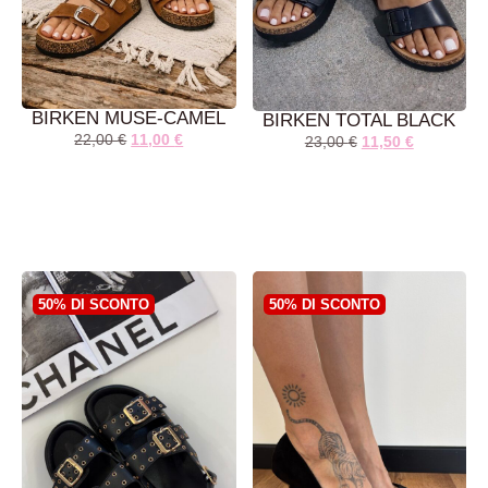
BIRKEN MUSE-CAMEL
BIRKEN TOTAL BLACK
22,00
€
11,00
€
23,00
€
11,50
€
AGGIUNGI AL
AGGIUNGI AL
CARRELLO
CARRELLO
50% DI SCONTO
50% DI SCONTO