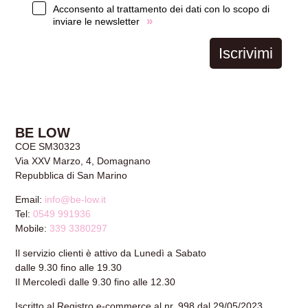
Acconsento al trattamento dei dati con lo scopo di
»
inviare le newsletter
Iscrivimi
BE LOW
COE SM30323
Via XXV Marzo, 4, Domagnano
Repubblica di San Marino
Email:
info@be-low.it
Tel:
0549 991936
Mobile:
339 3380297
Il servizio clienti è attivo da Lunedì a Sabato
dalle 9.30 fino alle 19.30
Il Mercoledì dalle 9.30 fino alle 12.30
Iscritto al Registro e-commerce al nr. 998 dal 29/05/2023