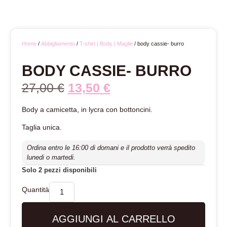
Home
/
Abbigliamento
/
T-shirt | Body | Maglie
/ body cassie- burro
BODY CASSIE- BURRO
27,00
€
13,50
€
Body a camicetta, in lycra con bottoncini.
Taglia unica.
Ordina entro le 16:00 di domani e il prodotto verrà spedito
lunedi o martedi.
Solo 2 pezzi disponibili
AGGIUNGI AL CARRELLO