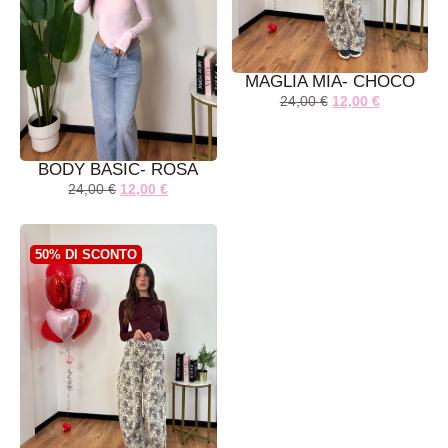
MAGLIA MIA- CHOCO
24,00
€
12,00
€
BODY BASIC- ROSA
24,00
€
12,00
€
AGGIUNGI AL
AGGIUNGI AL
CARRELLO
CARRELLO
50% DI SCONTO