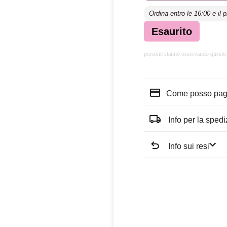
Ordina entro le 16:00 e il 
Esaurito
persone stanno osservando questo
Come posso pag
Info per la sped
Info sui resi