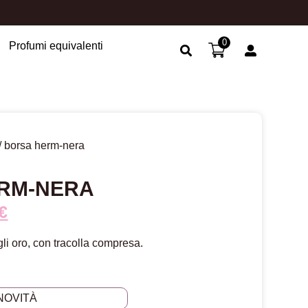
0
Profumi equivalenti
Search Button
/ borsa herm-nera
RM-NERA
€
li oro, con tracolla compresa.
NOVITÀ