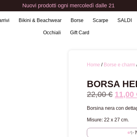
Nuovi
prodotti
ogni
mercoledì
dalle
21
arrivi
Bikini & Beachwear
Borse
Scarpe
SALDI
Occhiali
Gift Card
Home
/
Borse e charm
BORSA HE
22,00
€
11,00
Borsina nera con dettag
Misure: 22 x 27 cm.
✨ 