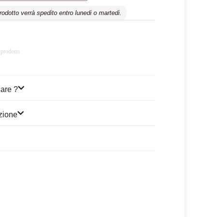
prodotto verrà spedito entro lunedi o martedi.
 prodotto
are ?
izione