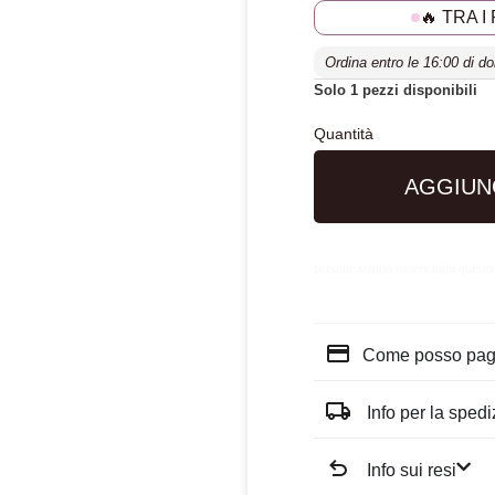
🔥 TRA I
Ordina entro le 16:00 di do
Solo 1 pezzi disponibili
AGGIUN
persone stanno osservando questo
Come posso pag
Info per la sped
Info sui resi