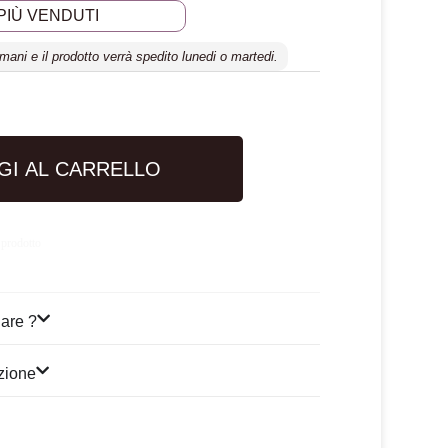
 PIÙ VENDUTI
mani e il prodotto verrà spedito lunedi o martedi.
GI AL CARRELLO
 prodotto
are ?
izione