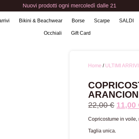
Nuovi
prodotti
ogni
mercoledì
dalle
21
arrivi
Bikini & Beachwear
Borse
Scarpe
SALDI
Occhiali
Gift Card
Home
/
ULTIMI ARRIVI
COPRICOS
ARANCION
22,00
€
11,00
Copricostume in voile, 
Taglia unica.