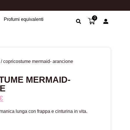
0
Profumi equivalenti
Search Button
/ copricostume mermaid- arancione
TUME MERMAID-
E
€
manica lunga con frappa e cinturina in vita.