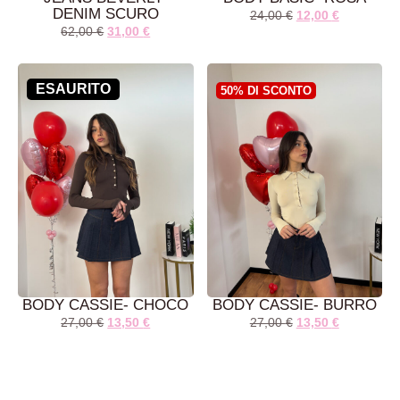
DENIM SCURO
24,00
€
12,00
€
62,00
€
31,00
€
AGGIUNGI AL
AGGIUNGI AL
CARRELLO
CARRELLO
ESAURITO
50% DI SCONTO
BODY CASSIE- CHOCO
BODY CASSIE- BURRO
27,00
€
13,50
€
27,00
€
13,50
€