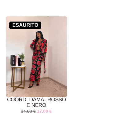
LEGGI TUTTO
AGGIUNGI AL
CARRELLO
ESAURITO
COORD. DAMA- ROSSO
E NERO
34,00
€
17,00
€