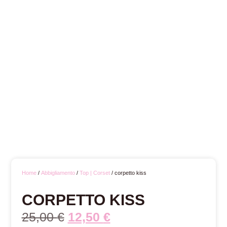
Home
/
Abbigliamento
/
Top | Corset
/ corpetto kiss
CORPETTO KISS
25,00
€
12,50
€