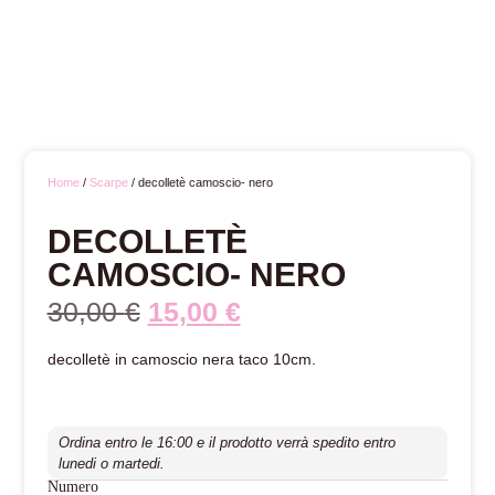
Home
/
Scarpe
/ decolletè camoscio- nero
DECOLLETÈ
CAMOSCIO- NERO
30,00
€
15,00
€
decolletè in camoscio nera taco 10cm.
Ordina entro le 16:00 e il prodotto verrà spedito entro
lunedi o martedi.
Numero