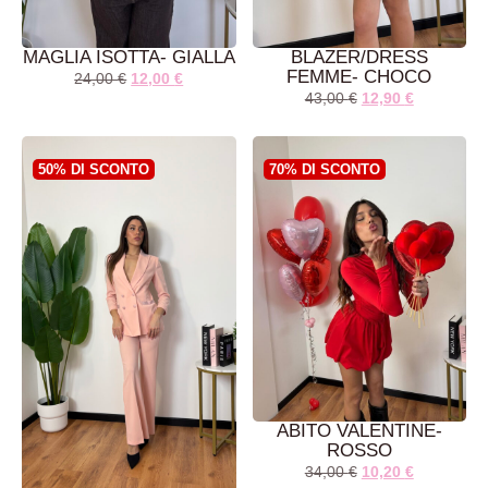
MAGLIA ISOTTA- GIALLA
BLAZER/DRESS
FEMME- CHOCO
24,00
€
12,00
€
43,00
€
12,90
€
AGGIUNGI AL
LEGGI TUTTO
CARRELLO
50% DI SCONTO
70% DI SCONTO
ABITO VALENTINE-
ROSSO
34,00
€
10,20
€