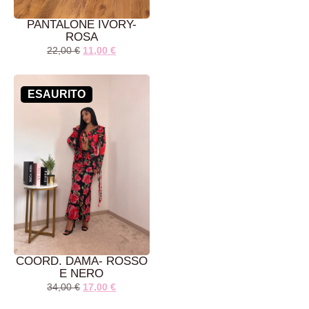
PANTALONE IVORY-
ROSA
22,00
€
11,00
€
AGGIUNGI AL
AGGIUNGI AL
CARRELLO
CARRELLO
ESAURITO
COORD. DAMA- ROSSO
E NERO
34,00
€
17,00
€