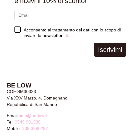
e ricevi il
10% di sconto!
Acconsento al trattamento dei dati con lo scopo di
»
inviare le newsletter
Iscrivimi
BE LOW
COE SM30323
Via XXV Marzo, 4, Domagnano
Repubblica di San Marino
Email:
info@be-low.it
Tel:
0549 991936
Mobile:
339 3380297