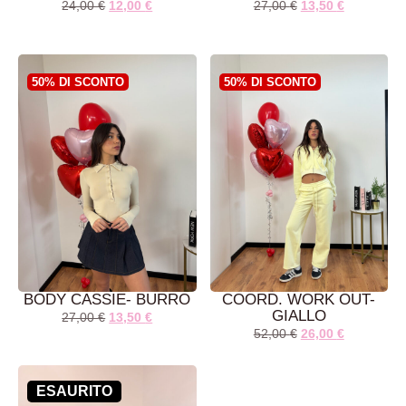
24,00
€
12,00
€
27,00
€
13,50
€
50% DI SCONTO
50% DI SCONTO
LEGGI TUTTO
AGGIUNGI AL
CARRELLO
BODY CASSIE- BURRO
COORD. WORK OUT-
GIALLO
27,00
€
13,50
€
52,00
€
26,00
€
ESAURITO