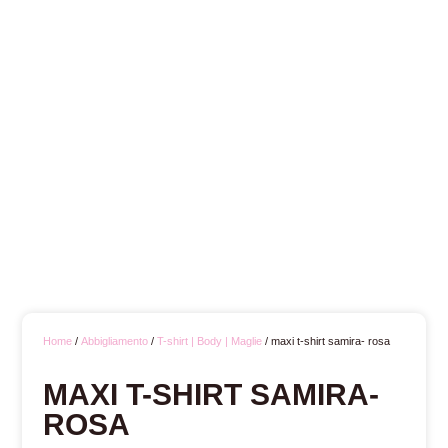
Home
/
Abbigliamento
/
T-shirt | Body | Maglie
/ maxi t-shirt samira- rosa
MAXI T-SHIRT SAMIRA-
ROSA