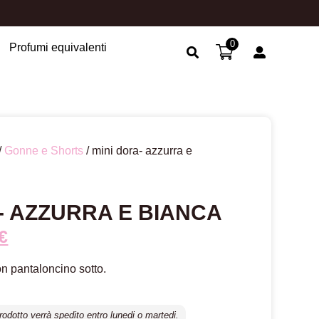
0
Profumi equivalenti
Search Button
/
Gonne e Shorts
/ mini dora- azzurra e
- AZZURRA E BIANCA
€
n pantaloncino sotto.
prodotto verrà spedito entro lunedi o martedi.