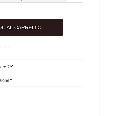
GI AL CARRELLO
 prodotto
are ?
izione