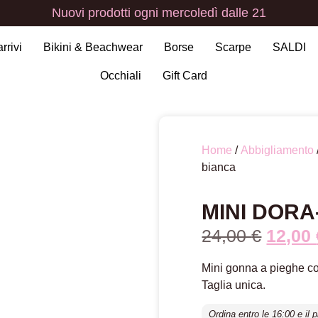
Nuovi
prodotti
ogni
mercoledì
dalle
21
arrivi
Bikini & Beachwear
Borse
Scarpe
SALDI
Occhiali
Gift Card
Home
/
Abbigliamento
bianca
MINI DORA
24,00
€
12,00
Mini gonna a pieghe co
Taglia unica.
Ordina entro le 16:00 e il 