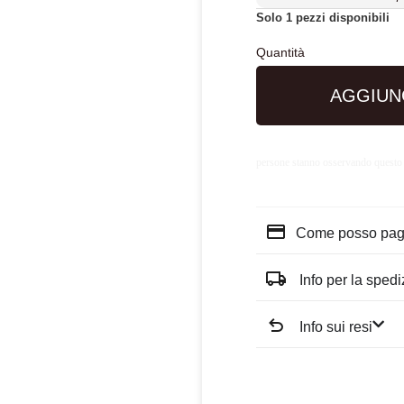
Solo 1 pezzi disponibili
AGGIUN
persone stanno osservando questo
Come posso pag
Info per la sped
Info sui resi