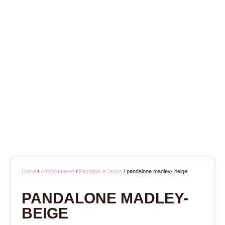
Home
/
Abbigliamento
/
Pantaloni e Jeans
/ pandalone madley- beige
PANDALONE MADLEY-
BEIGE