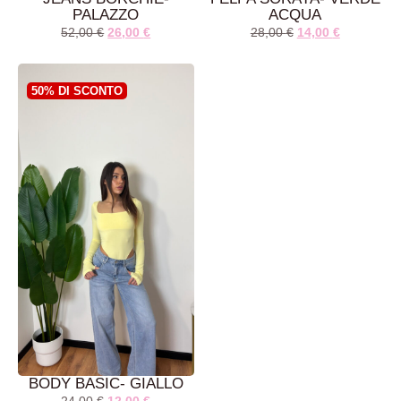
PALAZZO
ACQUA
52,00
€
26,00
€
28,00
€
14,00
€
AGGIUNGI AL
LEGGI TUTTO
CARRELLO
50% DI SCONTO
BODY BASIC- GIALLO