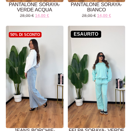
PANTALONE SORAYA-
PANTALONE SORAYA-
VERDE ACQUA
BIANCO
28,00
€
14,00
€
28,00
€
14,00
€
LEGGI TUTTO
AGGIUNGI AL
CARRELLO
ESAURITO
50% DI SCONTO
JEANS BORCHIE-
FELPA SORAYA- VERDE