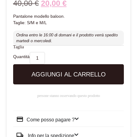
40,00
€
20,00
€
Pantalone modello baloon.
Taglie: S/M e M/L
Ordina entro le 16:00 di domani e il prodotto verrà spedito
martedi o mercoledi.
Taglia
AGGIUNGI AL CARRELLO
persone stanno osservando questo prodotto
Come posso pagare ?
Info per la spedizione