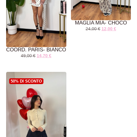
MAGLIA MIA- CHOCO
24,00
€
12,00
€
COORD. PARIS- BIANCO
49,00
€
14,70
€
AGGIUNGI AL
AGGIUNGI AL
CARRELLO
CARRELLO
50% DI SCONTO