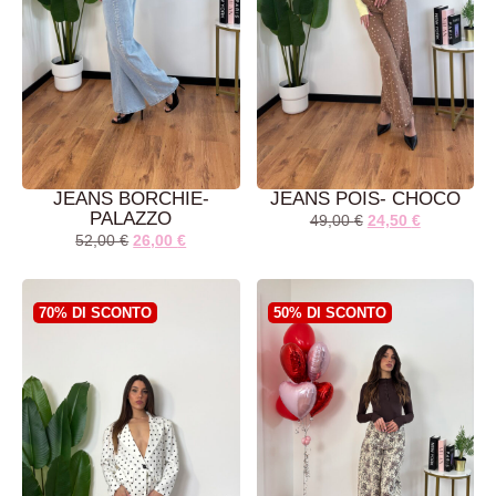
JEANS BORCHIE-
JEANS POIS- CHOCO
PALAZZO
49,00
€
24,50
€
52,00
€
26,00
€
AGGIUNGI AL
AGGIUNGI AL
CARRELLO
CARRELLO
70% DI SCONTO
50% DI SCONTO