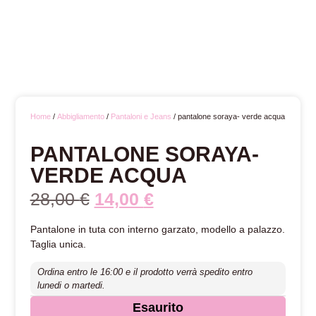
Home
/
Abbigliamento
/
Pantaloni e Jeans
/ pantalone soraya- verde acqua
PANTALONE SORAYA-
VERDE ACQUA
28,00
€
14,00
€
Pantalone in tuta con interno garzato, modello a palazzo.
Taglia unica.
Ordina entro le 16:00 e il prodotto verrà spedito entro
lunedi o martedi.
Esaurito