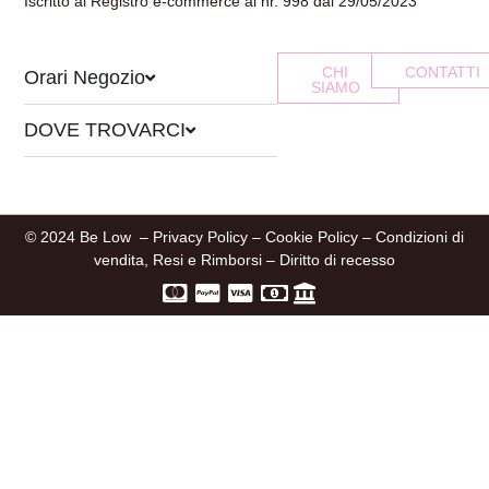
Iscritto al Registro e-commerce al nr. 998 dal 29/05/2023
CHI
CONTATTI
Orari Negozio
SIAMO
DOVE TROVARCI
© 2024 Be Low –
Privacy Policy
–
Cookie Policy
–
Condizioni di
vendita, Resi e Rimborsi
–
Diritto di recesso