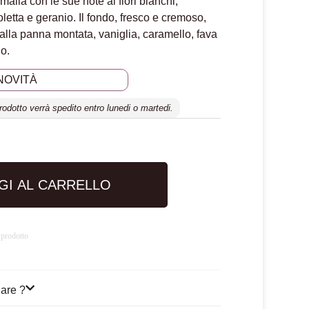
alia con le sue note ai fiori bianchi,
oletta e geranio. Il fondo, fresco e cremoso,
 alla panna montata, vaniglia, caramello, fava
lo.
NOVITÀ
prodotto verrà spedito entro lunedi o martedi.
GI AL CARRELLO
 prodotto
are ?