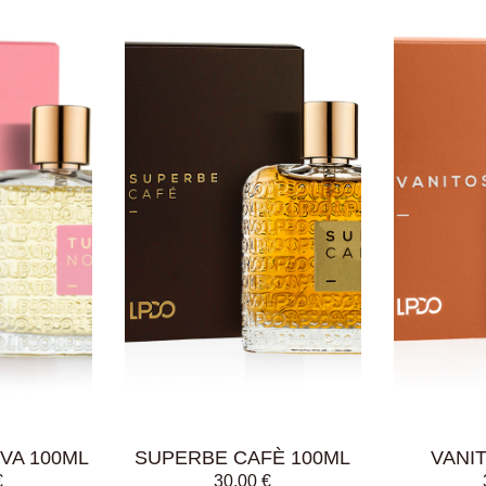
AGGIUNGI AL
AGGIUN
CARRELLO
CARRE
VA 100ML
SUPERBE CAFÈ 100ML
VANI
€
30,00
€