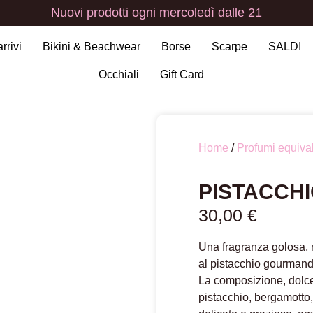
Nuovi
prodotti
ogni
mercoledì
dalle
21
arrivi
Bikini & Beachwear
Borse
Scarpe
SALDI
Occhiali
Gift Card
Home
/
Profumi equival
PISTACCHI
30,00
€
Una fragranza golosa, na
al pistacchio gourmand
La composizione, dolce 
pistacchio, bergamotto