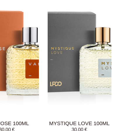
GI AL
AGGIUNGI AL
LLO
CARRELLO
TOSE 100ML
MYSTIQUE LOVE 100ML
30,00
€
30,00
€