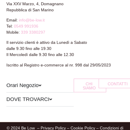
Via XXV Marzo, 4, Domagnano
Repubblica di San Marino
Email:
info@be-low.it
Tel:
0549 991936
Mobile:
339 3380297
Il servizio clienti è attivo da Lunedì a Sabato
dalle 9.30 fino alle 19.30
Il Mercoledì dalle 9.30 fino alle 12.30
Iscritto al Registro e-commerce al nr. 998 dal 29/05/2023
CHI
CONTATTI
Orari Negozio
SIAMO
DOVE TROVARCI
© 2024 Be Low –
Privacy Policy
–
Cookie Policy
–
Condizioni di