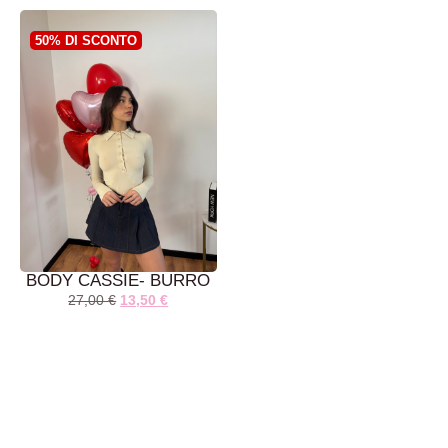
CARRELLO
50% DI SCONTO
BODY CASSIE- BURRO
27,00
€
13,50
€
AGGIUNGI AL