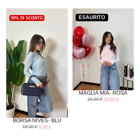
LEGGI TUTTO
AGGIUNGI AL
CARRELLO
ESAURITO
50% DI SCONTO
MAGLIA MIA- ROSA
24,00
€
12,00
€
BORSA NIVES- BLU
18,00
€
9,00
€
AGGIUNGI AL
LEGGI TUTTO