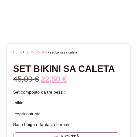
Home
/
ULTIMI ARRIVI
/ set bikini sa caleta
SET BIKINI SA CALETA
45,00
€
22,50
€
Set composto da tre pezzi:
-bikini
-copricostume
Base beige e fantasia floreale.