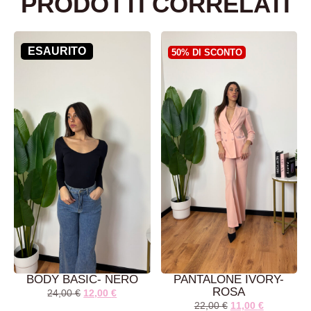
PRODOTTI CORRELATI
ESAURITO
50% DI SCONTO
BODY BASIC- NERO
PANTALONE IVORY-
ROSA
24,00
€
12,00
€
22,00
€
11,00
€