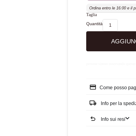
Ordina entro le 16:00 e il 
Taglia
AGGIUN
persone stanno osservando questo
Come posso pag
Info per la sped
Info sui resi