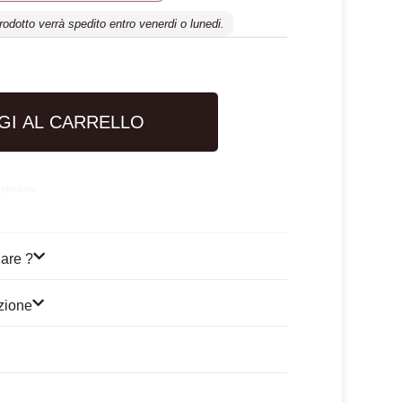
prodotto verrà spedito entro venerdi o lunedi.
GI AL CARRELLO
 prodotto
are ?
izione