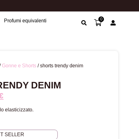
0
Profumi equivalenti
Search Button
/
Gonne e Shorts
/ shorts trendy denim
RENDY DENIM
€
o elasticizzato.
ST SELLER