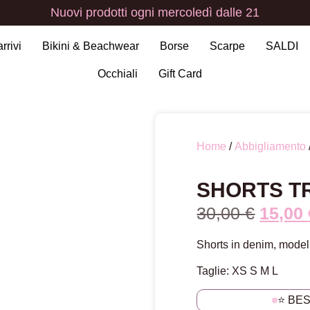
Nuovi
prodotti
ogni
mercoledì
dalle
21
arrivi
Bikini & Beachwear
Borse
Scarpe
SALDI
Occhiali
Gift Card
Home
/
Abbigliamento
SHORTS T
30,00
€
15,00
Shorts in denim, modell
Taglie: XS S M L
⭐ BE