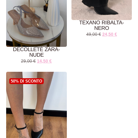
TEXANO RIBALTA-
NERO
49,00
€
24,50
€
DECOLLETÈ ZARA-
NUDE
29,00
€
14,50
€
AGGIUNGI AL
AGGIUNGI AL
CARRELLO
CARRELLO
50% DI SCONTO