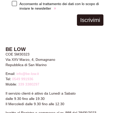
Acconsento al trattamento dei dati con lo scopo di
»
inviare le newsletter
Iscrivimi
BE LOW
COE SM30323
Via XXV Marzo, 4, Domagnano
Repubblica di San Marino
Email:
info@be-low.it
Tel:
0549 991936
Mobile:
339 3380297
Il servizio clienti è attivo da Lunedì a Sabato
dalle 9.30 fino alle 19.30
Il Mercoledì dalle 9.30 fino alle 12.30
Iscritto al Registro e-commerce al nr. 998 dal 29/05/2023