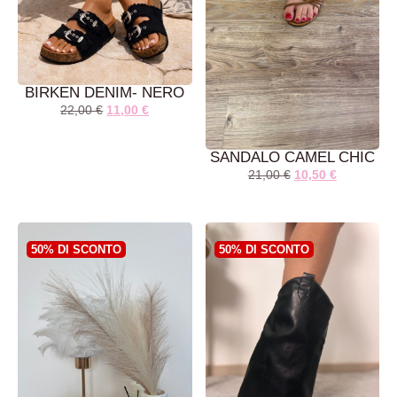
BIRKEN DENIM- NERO
22,00
€
11,00
€
SANDALO CAMEL CHIC
21,00
€
10,50
€
AGGIUNGI AL
AGGIUNGI AL
CARRELLO
CARRELLO
50% DI SCONTO
50% DI SCONTO