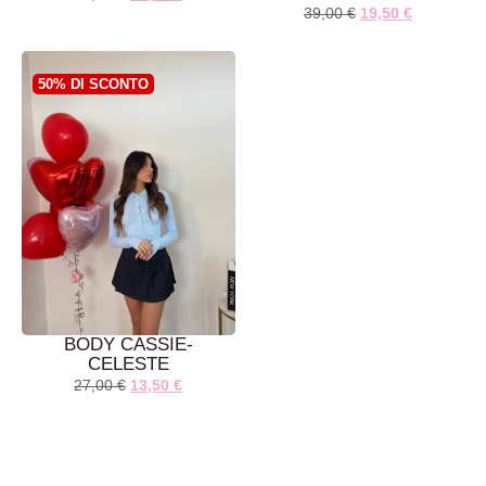
39,00
€
19,50
€
AGGIUNGI AL
AGGIUNGI AL
CARRELLO
CARRELLO
50% DI SCONTO
BODY CASSIE-
CELESTE
27,00
€
13,50
€