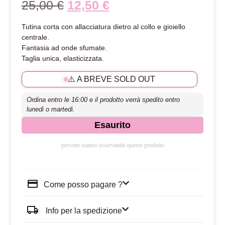
25,00
€
12,50
€
Tutina corta con allacciatura dietro al collo e gioiello
centrale.
Fantasia ad onde sfumate.
Taglia unica, elasticizzata.
⚠️ A BREVE SOLD OUT
Ordina entro le 16:00 e il prodotto verrà spedito entro
lunedi o martedi.
Esaurito
persone stanno osservando questo prodotto
Come posso pagare ?
Info per la spedizione