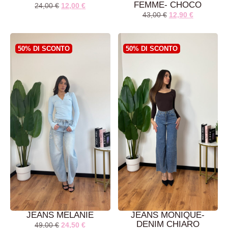
FEMME- CHOCO
24,00
€
12,00
€
43,00
€
12,90
€
AGGIUNGI AL
LEGGI TUTTO
CARRELLO
50% DI SCONTO
50% DI SCONTO
JEANS MELANIE
JEANS MONIQUE-
DENIM CHIARO
49,00
€
24,50
€