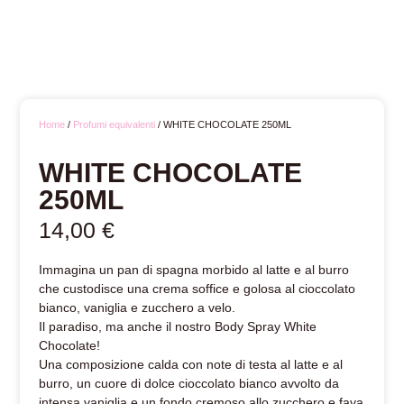
Home
/
Profumi equivalenti
/ WHITE CHOCOLATE 250ML
WHITE CHOCOLATE
250ML
14,00
€
Immagina un pan di spagna morbido al latte e al burro
che custodisce una crema soffice e golosa al cioccolato
bianco, vaniglia e zucchero a velo.
Il paradiso, ma anche il nostro Body Spray White
Chocolate!
Una composizione calda con note di testa al latte e al
burro, un cuore di dolce cioccolato bianco avvolto da
intensa vaniglia e un fondo cremoso allo zucchero e fava