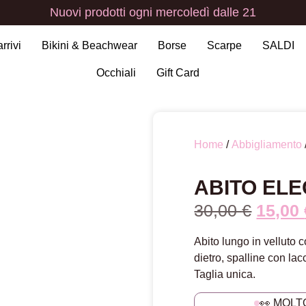
Nuovi
prodotti
ogni
mercoledì
dalle
21
arrivi
Bikini & Beachwear
Borse
Scarpe
SALDI
Occhiali
Gift Card
Home
/
Abbigliamento
ABITO EL
30,00
€
15,00
Abito lungo in velluto c
dietro, spalline con lacc
Taglia unica.
👀 MOLT