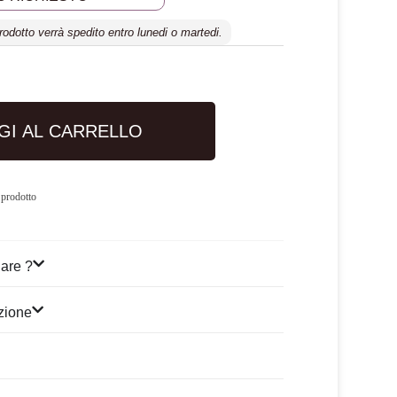
prodotto verrà spedito entro lunedi o martedi.
GI AL CARRELLO
 prodotto
are ?
izione