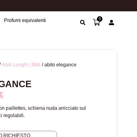
0
Profumi equivalenti
Search Button
/
Abiti Lunghi | Midi
/ abito elegance
EGANCE
€
on paillettes, schiena nuda arricciato sul
i regolabili.
O RICHIESTO