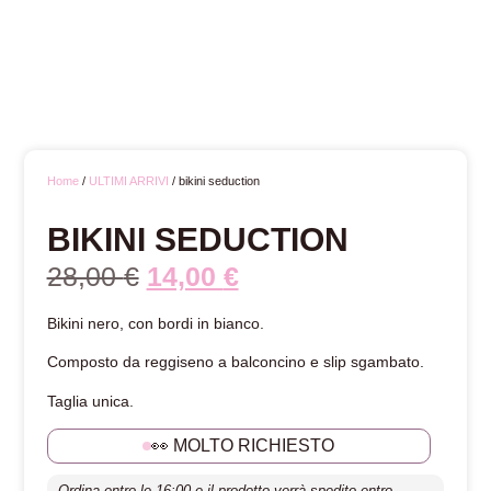
Home
/
ULTIMI ARRIVI
/ bikini seduction
BIKINI SEDUCTION
28,00
€
14,00
€
Bikini nero, con bordi in bianco.
Composto da reggiseno a balconcino e slip sgambato.
Taglia unica.
👀 MOLTO RICHIESTO
Ordina entro le 16:00 e il prodotto verrà spedito entro