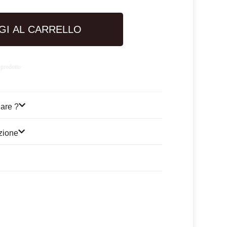
GI AL CARRELLO
 prodotto
are ?
izione