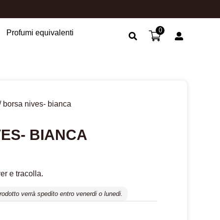
0
Profumi equivalenti
Search Button
/ borsa nives- bianca
ES- BIANCA
r e tracolla.
prodotto verrà spedito entro venerdi o lunedi.