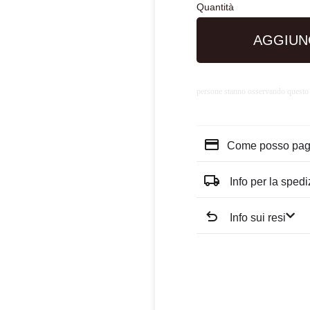
AGGIUN
persone stanno osservando questo
Come posso pag
Info per la sped
Info sui resi