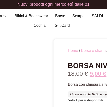
Nuovi
prodotti
ogni
mercoledì
dalle
21
arrivi
Bikini & Beachwear
Borse
Scarpe
SALDI
Occhiali
Gift Card
Home
/
Borse e charm
BORSA NIV
18,00
€
9,00
€
Borsa con chiusura silve
Ordina entro le 16:00 e il 
Solo 1 pezzi disponibili