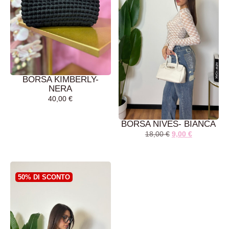
BORSA KIMBERLY-
NERA
40,00
€
BORSA NIVES- BIANCA
18,00
€
9,00
€
AGGIUNGI AL
AGGIUNGI AL
CARRELLO
CARRELLO
50% DI SCONTO