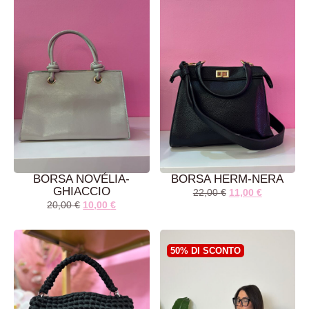
BORSA NOVÉLIA-
BORSA HERM-NERA
GHIACCIO
22,00
€
11,00
€
20,00
€
10,00
€
AGGIUNGI AL
LEGGI TUTTO
CARRELLO
50% DI SCONTO