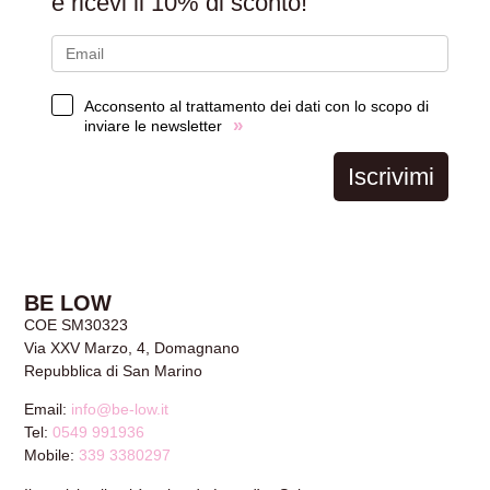
e ricevi il
10% di sconto!
Acconsento al trattamento dei dati con lo scopo di
»
inviare le newsletter
Iscrivimi
BE LOW
COE SM30323
Via XXV Marzo, 4, Domagnano
Repubblica di San Marino
Email:
info@be-low.it
Tel:
0549 991936
Mobile:
339 3380297