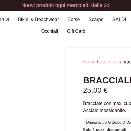
Nuovi
prodotti
ogni
mercoledì
dalle
21
arrivi
Bikini & Beachwear
Borse
Scarpe
SALDI
Occhiali
Gift Card
Home
/
accessori
/ brac
BRACCIALE
25,00
€
Bracciale con maxi cuor
Acciaio inossidabile.
Ordina entro le 16:00 di do
Solo 1 pezzi disponibili