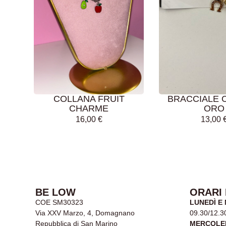
AGGIUNGI AL
AGGIUNGI AL
CARRELLO
CARRELLO
COLLANA FRUIT
BRACCIALE 
CHARME
ORO
16,00
€
13,00
BE LOW
ORARI
COE SM30323
LUNEDÌ E
Via XXV Marzo, 4, Domagnano
09.30/12.3
Repubblica di San Marino
MERCOLE