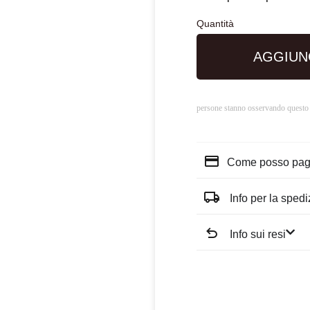
AGGIUN
persone stanno osservando questo
Come posso pag
Info per la sped
Info sui resi