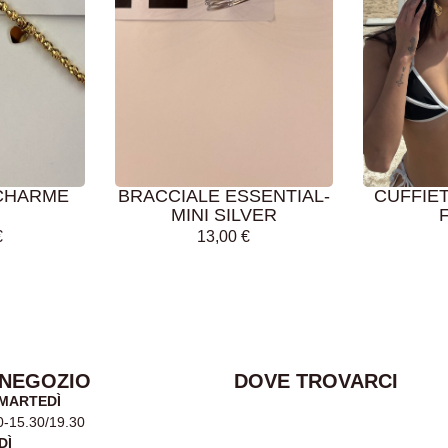
AGGIUNGI AL
AGGIUN
CARRELLO
CARRE
CHARME
BRACCIALE ESSENTIAL-
CUFFIE
MINI SILVER
€
13,00
€
 NEGOZIO
DOVE TROVARCI
 MARTEDÌ
0-15.30/19.30
DÌ