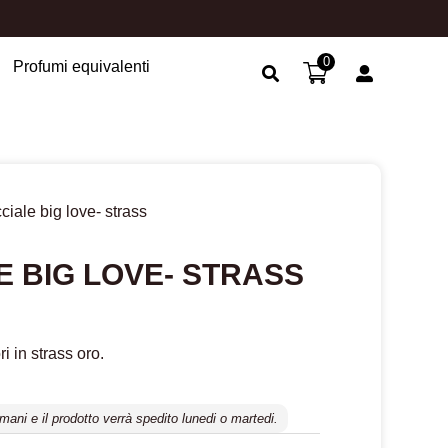
0
Profumi equivalenti
Search Button
ciale big love- strass
 BIG LOVE- STRASS
i in strass oro.
mani e il prodotto verrà spedito lunedi o martedi.