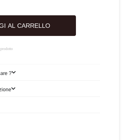
GI AL CARRELLO
 prodotto
are ?
izione