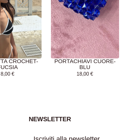
GI AL
AGGIUNGI AL
LLO
CARRELLO
TTA CROCHET-
PORTACHIAVI CUORE-
FUCSIA
BLU
8,00
€
18,00
€
NEWSLETTER
Iscriviti alla newsletter