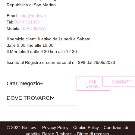
Repubblica di San Marino
Email:
info@be-low.it
Tel:
0549 991936
Mobile:
339 3380297
Il servizio clienti è attivo da Lunedì a Sabato
dalle 9.30 fino alle 19.30
Il Mercoledì dalle 9.30 fino alle 12.30
Iscritto al Registro e-commerce al nr. 998 dal 29/05/2023
CHI
CONTATTI
Orari Negozio
SIAMO
DOVE TROVARCI
© 2024 Be Low –
Privacy Policy
–
Cookie Policy
–
Condizioni di
vendita, Resi e Rimborsi
–
Diritto di recesso