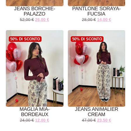
JEANS BORCHIE-
PANTLONE SORAYA-
PALAZZO
FUCSIA
52,00
€
26,00
€
28,00
€
14,00
€
AGGIUNGI AL
AGGIUNGI AL
CARRELLO
CARRELLO
50% DI SCONTO
50% DI SCONTO
MAGLIA MIA-
JEANS ANIMALIER
BORDEAUX
CREAM
24,00
€
12,00
€
47,00
€
23,50
€