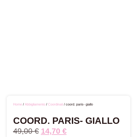
Home
/
Abbigliamento
/
Coordinati
/ coord. paris- giallo
COORD. PARIS- GIALLO
49,00
€
14,70
€