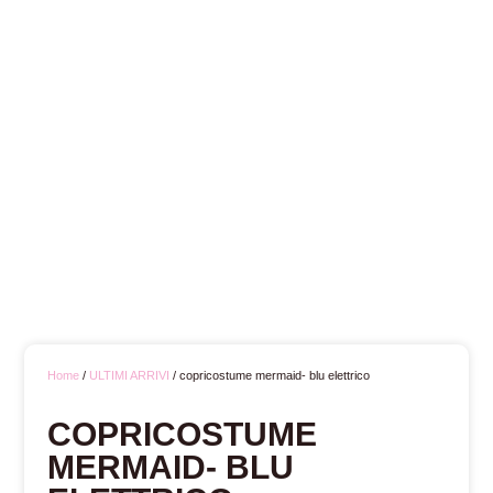
Home
/
ULTIMI ARRIVI
/ copricostume mermaid- blu elettrico
COPRICOSTUME
MERMAID- BLU