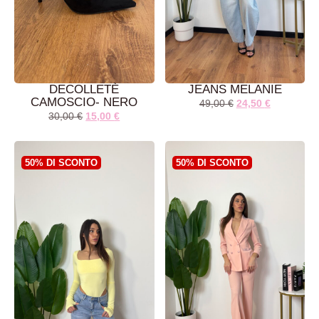
DECOLLETÈ
JEANS MELANIE
CAMOSCIO- NERO
49,00
€
24,50
€
30,00
€
15,00
€
AGGIUNGI AL
AGGIUNGI AL
CARRELLO
CARRELLO
50% DI SCONTO
50% DI SCONTO