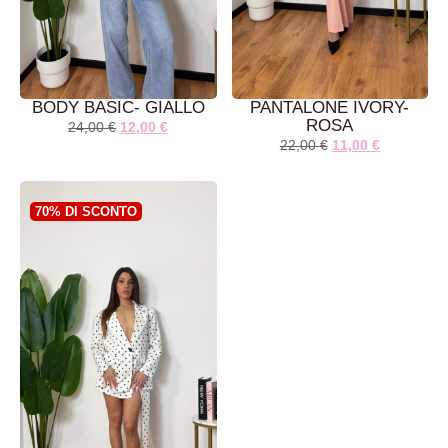
BODY BASIC- GIALLO
PANTALONE IVORY-
ROSA
24,00
€
12,00
€
22,00
€
11,00
€
AGGIUNGI AL
AGGIUNGI AL
CARRELLO
CARRELLO
70% DI SCONTO