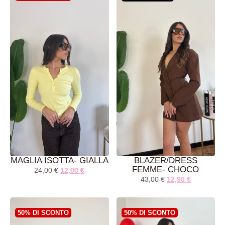
MAGLIA ISOTTA- GIALLA
BLAZER/DRESS
FEMME- CHOCO
24,00
€
12,00
€
43,00
€
12,90
€
AGGIUNGI AL
LEGGI TUTTO
CARRELLO
50% DI SCONTO
50% DI SCONTO