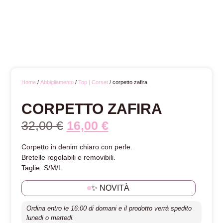
Home
/
Abbigliamento
/
Top | Corset
/ corpetto zafira
CORPETTO ZAFIRA
32,00
€
16,00
€
Corpetto in denim chiaro con perle.
Bretelle regolabili e removibili.
Taglie: S/M/L
✨ NOVITÀ
Ordina entro le 16:00 di domani e il prodotto verrà spedito
lunedi o martedi.