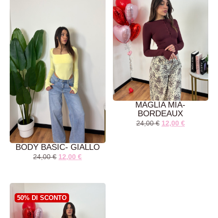
MAGLIA MIA-
BORDEAUX
24,00
€
12,00
€
BODY BASIC- GIALLO
24,00
€
12,00
€
AGGIUNGI AL
AGGIUNGI AL
CARRELLO
CARRELLO
50% DI SCONTO