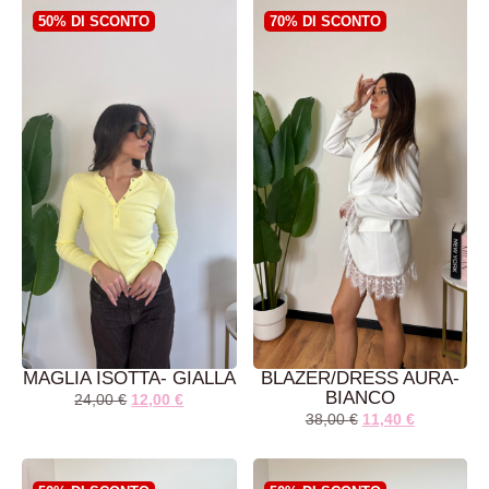
50% DI SCONTO
70% DI SCONTO
MAGLIA ISOTTA- GIALLA
BLAZER/DRESS AURA-
BIANCO
24,00
€
12,00
€
38,00
€
11,40
€
AGGIUNGI AL
AGGIUNGI AL
CARRELLO
CARRELLO