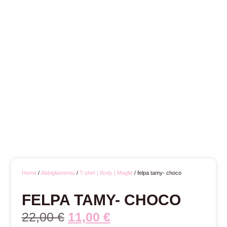
Home
/
Abbigliamento
/
T-shirt | Body | Maglie
/ felpa tamy- choco
FELPA TAMY- CHOCO
22,00
€
11,00
€