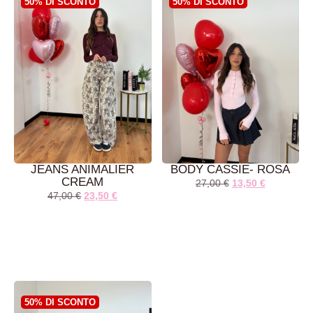
50% DI SCONTO
50% DI SCONTO
JEANS ANIMALIER
BODY CASSIE- ROSA
CREAM
27,00
€
13,50
€
47,00
€
23,50
€
AGGIUNGI AL
AGGIUNGI AL
CARRELLO
CARRELLO
50% DI SCONTO