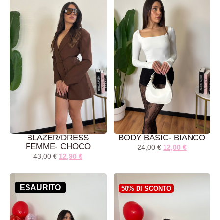
BLAZER/DRESS
BODY BASIC- BIANCO
FEMME- CHOCO
24,00
€
12,00
€
43,00
€
12,90
€
LEGGI TUTTO
AGGIUNGI AL
CARRELLO
ESAURITO
50% DI SCONTO