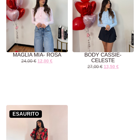
MAGLIA MIA- ROSA
BODY CASSIE-
CELESTE
24,00
€
12,00
€
27,00
€
13,50
€
LEGGI TUTTO
AGGIUNGI AL
CARRELLO
ESAURITO