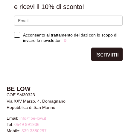
e ricevi il
10% di sconto!
Acconsento al trattamento dei dati con lo scopo di
»
inviare le newsletter
Iscrivimi
BE LOW
COE SM30323
Via XXV Marzo, 4, Domagnano
Repubblica di San Marino
Email:
info@be-low.it
Tel:
0549 991936
Mobile:
339 3380297