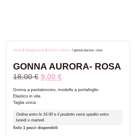
Home
/
Abbigliamento
/
Gonne e Shorts
/ gonna aurora- rosa
GONNA AURORA- ROSA
18,00
€
9,00
€
Gonna a pantaloncino, modello a portafoglio.
Elastico in vita.
Taglia unica.
Ordina entro le 16:00 e il prodotto verrà spedito entro
lunedi o martedi.
Solo 1 pezzi disponibili