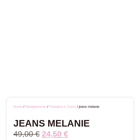
Home
/
Abbigliamento
/
Pantaloni e Jeans
/ jeans melanie
JEANS MELANIE
49,00
€
24,50
€