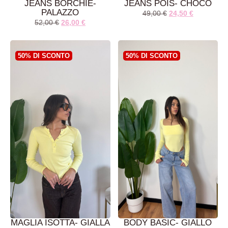
JEANS BORCHIE-
JEANS POIS- CHOCO
PALAZZO
49,00
€
24,50
€
52,00
€
26,00
€
AGGIUNGI AL
AGGIUNGI AL
CARRELLO
CARRELLO
50% DI SCONTO
50% DI SCONTO
MAGLIA ISOTTA- GIALLA
BODY BASIC- GIALLO