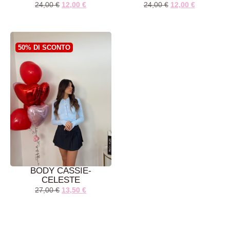
24,00
€
12,00
€
24,00
€
12,00
€
AGGIUNGI AL
AGGIUNGI AL
CARRELLO
CARRELLO
50% DI SCONTO
BODY CASSIE-
CELESTE
27,00
€
13,50
€