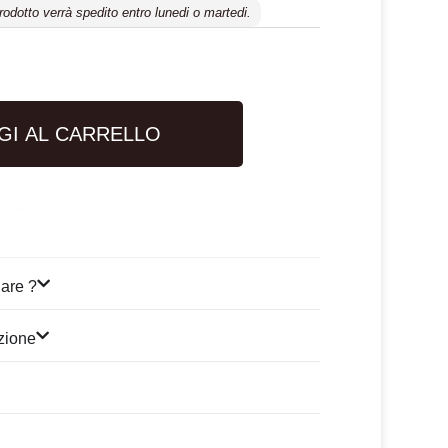
prodotto verrà spedito entro lunedi o martedi.
GI AL CARRELLO
 prodotto
are ?
izione