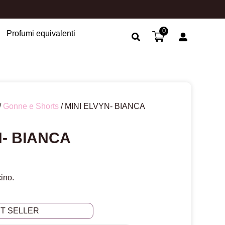
0
Profumi equivalenti
Search Button
/
Gonne e Shorts
/ MINI ELVYN- BIANCA
N- BIANCA
ino.
ST SELLER