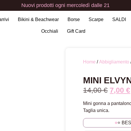
Nuovi
prodotti
ogni
mercoledì
dalle
21
arrivi
Bikini & Beachwear
Borse
Scarpe
SALDI
Occhiali
Gift Card
Home
/
Abbigliamento
MINI ELVY
14,00
€
7,00
€
Mini gonna a pantalonc
Taglia unica.
⭐ BE