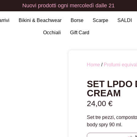
Nuovi
prodotti
ogni
mercoledì
dalle
21
arrivi
Bikini & Beachwear
Borse
Scarpe
SALDI
Occhiali
Gift Card
Home
/
Profumi equival
SET LPDO
CREAM
24,00
€
Set tre pezzi, compost
body spry 90 ml.