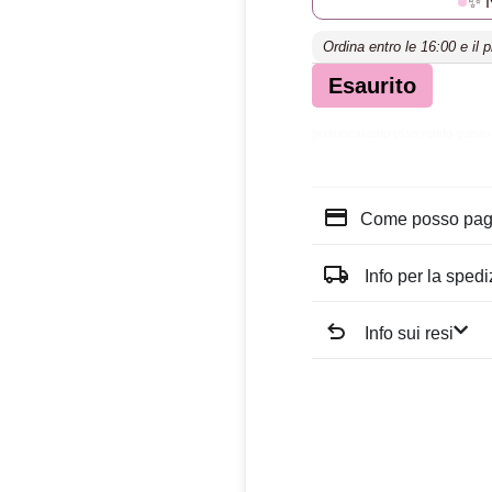
✨ 
Ordina entro le 16:00 e il 
Esaurito
persone stanno osservando questo
Come posso pag
Info per la sped
Info sui resi