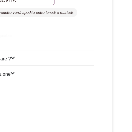
NOVITÀ
prodotto verrà spedito entro lunedi o martedi.
 prodotto
are ?
izione