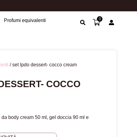
0
Profumi equivalenti
Search Button
enti
/ set lpdo dessert- cocco cream
 DESSERT- COCCO
o da body cream 50 ml, gel doccia 90 ml e