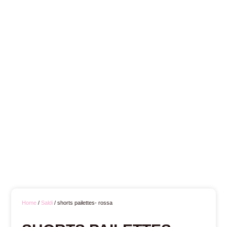
Home
/
Saldi
/ shorts pailettes- rossa