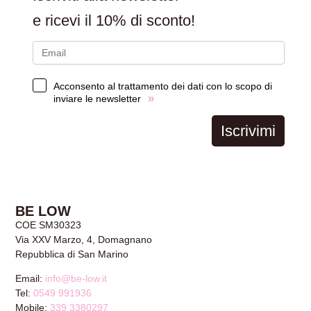
e ricevi il
10% di sconto!
Acconsento al trattamento dei dati con lo scopo di
»
inviare le newsletter
Iscrivimi
BE LOW
COE SM30323
Via XXV Marzo, 4, Domagnano
Repubblica di San Marino
Email:
info@be-low.it
Tel:
0549 991936
Mobile:
339 3380297