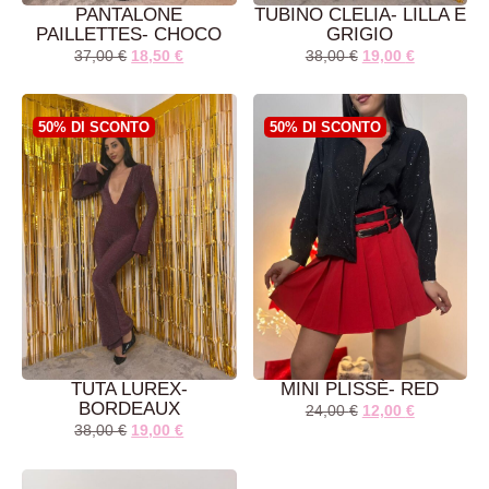
PANTALONE
TUBINO CLELIA- LILLA E
PAILLETTES- CHOCO
GRIGIO
37,00
€
18,50
€
38,00
€
19,00
€
50% DI SCONTO
50% DI SCONTO
AGGIUNGI AL
AGGIUNGI AL
CARRELLO
CARRELLO
TUTA LUREX-
MINI PLISSÈ- RED
BORDEAUX
24,00
€
12,00
€
38,00
€
19,00
€