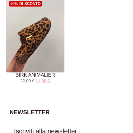
50% DI SCONTO
AGGIUNGI AL
AGGIUNGI AL
CARRELLO
CARRELLO
BIRK ANIMALIER
22,00
€
11,00
€
NEWSLETTER
AGGIUNGI AL
CARRELLO
Iscriviti alla newsletter