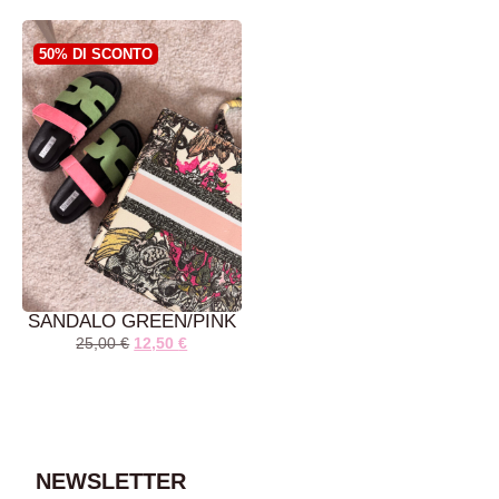
50% DI SCONTO
AGGIUNGI AL
AGGIUNGI AL
CARRELLO
CARRELLO
SANDALO GREEN/PINK
25,00
€
12,50
€
NEWSLETTER
AGGIUNGI AL