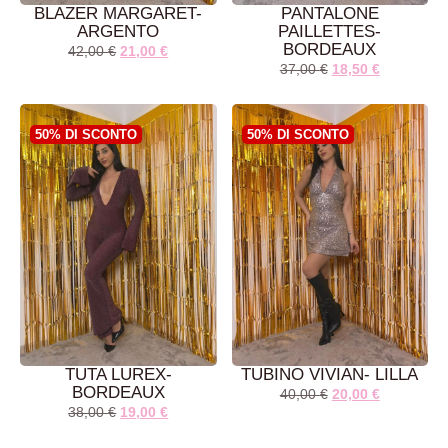
BLAZER MARGARET-
PANTALONE
ARGENTO
PAILLETTES-
BORDEAUX
42,00
€
21,00
€
37,00
€
18,50
€
50% DI SCONTO
50% DI SCONTO
AGGIUNGI AL
AGGIUNGI AL
CARRELLO
CARRELLO
TUTA LUREX-
TUBINO VIVIAN- LILLA
BORDEAUX
40,00
€
20,00
€
38,00
€
19,00
€