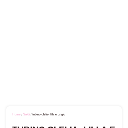
Home
/
Saldi
/ tubino clelia- lilla e grigio