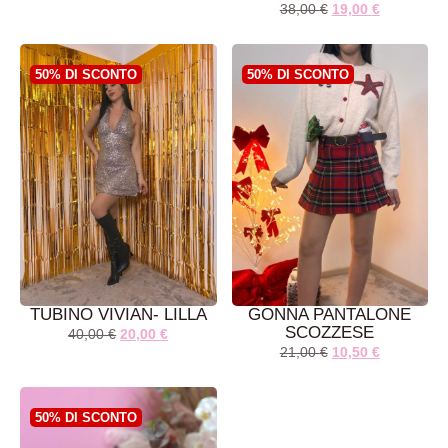
38,00
€
19,00
€
50% DI SCONTO
50% DI SCONTO
AGGIUNGI AL
AGGIUNGI AL
CARRELLO
CARRELLO
TUBINO VIVIAN- LILLA
GONNA PANTALONE
SCOZZESE
40,00
€
20,00
€
21,00
€
10,50
€
50% DI SCONTO