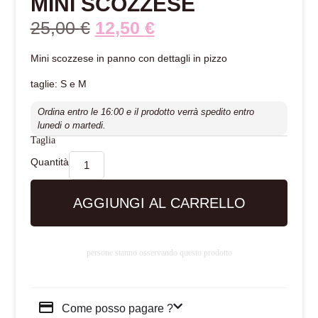
MINI SCOZZESE
25,00
€
12,50
€
Mini scozzese in panno con dettagli in pizzo
taglie: S e M
Ordina entro le 16:00 e il prodotto verrà spedito entro
lunedi o martedi.
Taglia
AGGIUNGI AL CARRELLO
persone stanno osservando questo prodotto
Come posso pagare ?