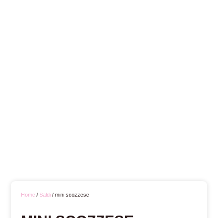
Home
/
Saldi
/ mini scozzese