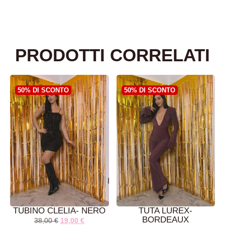
PRODOTTI CORRELATI
50% DI SCONTO
50% DI SCONTO
TUBINO CLELIA- NERO
TUTA LUREX-
BORDEAUX
38,00
€
19,00
€