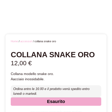
Home
/
accessori
/ collana snake oro
COLLANA SNAKE ORO
12,00
€
Collana modello snake oro.
Aacciaio inossidabile.
Ordina entro le 16:00 e il prodotto verrà spedito entro
lunedi o martedi.
Esaurito
persone stanno osservando questo prodotto