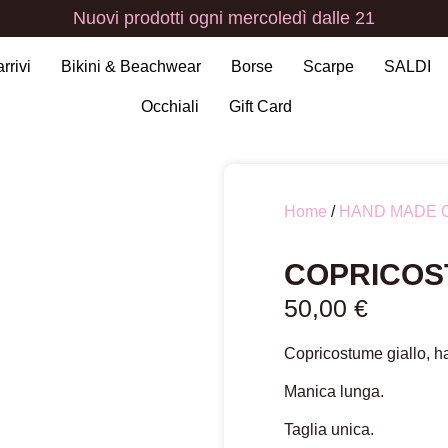
Nuovi
prodotti
ogni
mercoledì
dalle
21
arrivi
Bikini & Beachwear
Borse
Scarpe
SALDI
Occhiali
Gift Card
Home
/
HAND MADE 
COPRICOS
50,00
€
Copricostume giallo, h
Manica lunga.
Taglia unica.