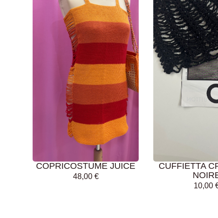
AGGIUNGI AL
AGGIUNGI AL
CARRELLO
CARRELLO
COPRICOSTUME JUICE
CUFFIETTA C
NOIR
48,00
€
10,00