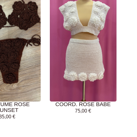
GI AL
LEGGI TUTTO
LLO
UME ROSE
COORD. ROSE BABE
UNSET
75,00
€
35,00
€