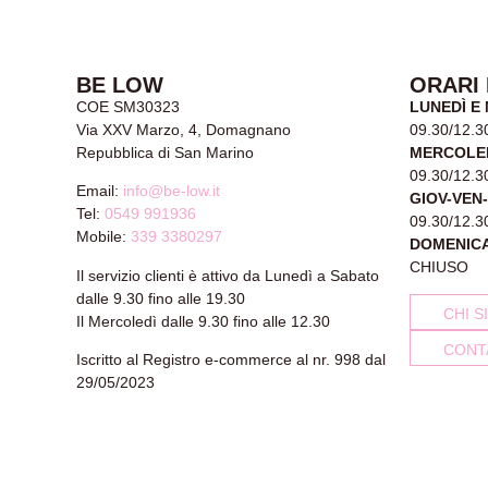
BE LOW
ORARI
COE SM30323
LUNEDÌ E
Via XXV Marzo, 4, Domagnano
09.30/12.3
Repubblica di San Marino
MERCOLE
09.30/12.3
Email:
info@be-low.it
GIOV-VEN
Tel:
0549 991936
09.30/12.3
Mobile:
339 3380297
DOMENIC
CHIUSO
Il servizio clienti è attivo da Lunedì a Sabato
dalle 9.30 fino alle 19.30
CHI S
Il Mercoledì dalle 9.30 fino alle 12.30
CONT
Iscritto al Registro e-commerce al nr. 998 dal
29/05/2023