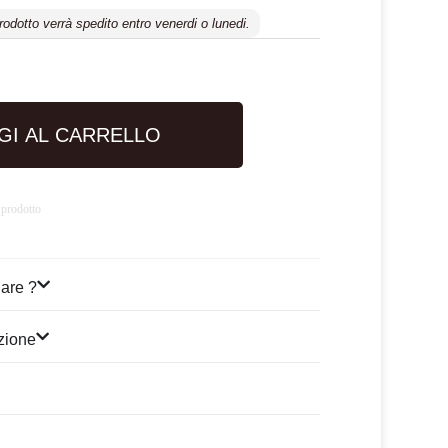
prodotto verrà spedito entro venerdi o lunedi.
GI AL CARRELLO
 prodotto
are ?
izione