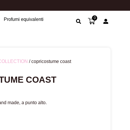
0
Profumi equivalenti
Search Button
COLLECTION
/ copricostume coast
TUME COAST
and made, a punto alto.