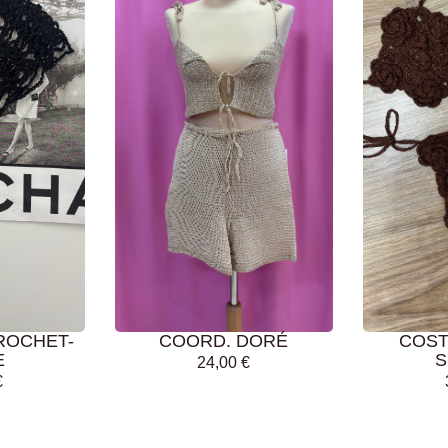
AGGIUNGI AL
AGGIUN
CARRELLO
CARRE
ROCHET-
COORD. DORÉ
COST
E
S
24,00
€
€