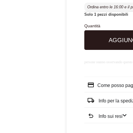
Ordina entro le 16:00 e il 
Solo 1 pezzi disponibili
AGGIUN
persone stanno osservando questo
Come posso pag
Info per la sped
Info sui resi