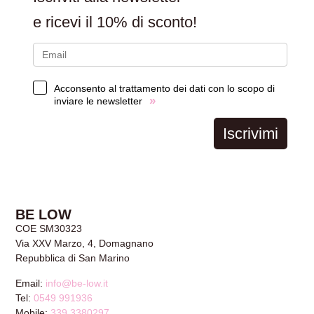
e ricevi il
10% di sconto!
Acconsento al trattamento dei dati con lo scopo di
»
inviare le newsletter
Iscrivimi
BE LOW
COE SM30323
Via XXV Marzo, 4, Domagnano
Repubblica di San Marino
Email:
info@be-low.it
Tel:
0549 991936
Mobile:
339 3380297