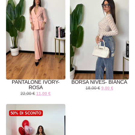
PANTALONE IVORY-
BORSA NIVES- BIANCA
ROSA
18,00
€
9,00
€
22,00
€
11,00
€
AGGIUNGI AL
AGGIUNGI AL
CARRELLO
CARRELLO
50% DI SCONTO