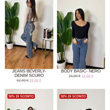
JEANS BEVERLY-
BODY BASIC- NERO
DENIM SCURO
24,00
€
12,00
€
62,00
€
31,00
€
AGGIUNGI AL
LEGGI TUTTO
CARRELLO
50% DI SCONTO
50% DI SCONTO