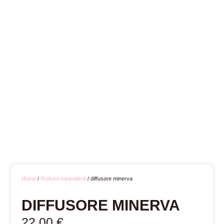
Home
/
Profumi equivalenti
/ diffusore minerva
DIFFUSORE MINERVA
22,00
€