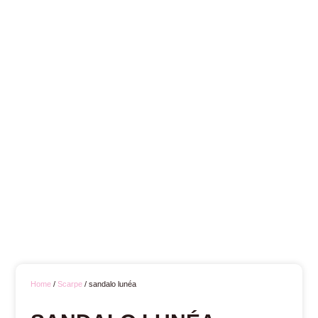
Home
/
Scarpe
/ sandalo lunéa