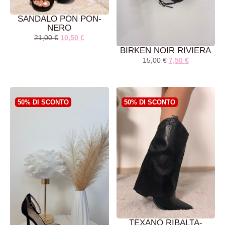
SANDALO PON PON-
NERO
21,00
€
10,50
€
BIRKEN NOIR RIVIERA
15,00
€
7,50
€
AGGIUNGI AL
AGGIUNGI AL
CARRELLO
CARRELLO
50% DI SCONTO
50% DI SCONTO
TEXANO RIBALTA-