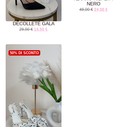
NERO
49,00
€
24,50
€
DECOLLETÈ GALA
29,00
€
14,50
€
AGGIUNGI AL
AGGIUNGI AL
CARRELLO
CARRELLO
50% DI SCONTO