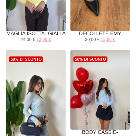
MAGLIA ISOTTA- GIALLA
DECOLLETÈ EMY
24,00
€
12,00
€
30,00
€
15,00
€
AGGIUNGI AL
AGGIUNGI AL
CARRELLO
CARRELLO
50% DI SCONTO
50% DI SCONTO
BODY CASSIE-