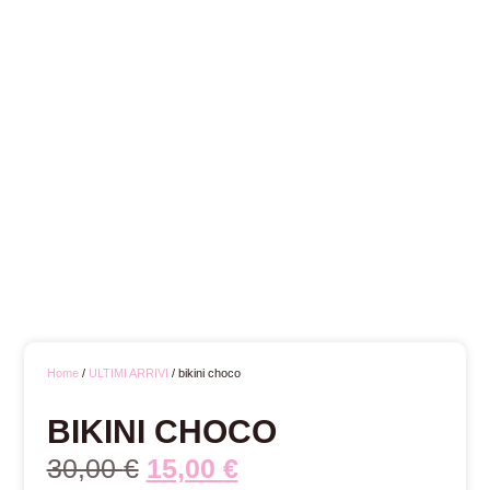
Home
/
ULTIMI ARRIVI
/ bikini choco
BIKINI CHOCO
30,00
€
15,00
€