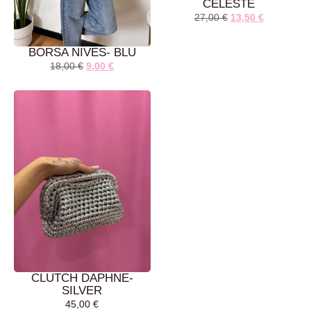
CELESTE
27,00
€
13,50
€
BORSA NIVES- BLU
18,00
€
9,00
€
AGGIUNGI AL
AGGIUNGI AL
CARRELLO
CARRELLO
CLUTCH DAPHNE-
SILVER
45,00
€