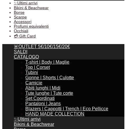
✨Ultimi arrivi
Bikini & Beachwear
Borse
Scarpe
Accessori
Profumi equivalenti
Occhiali
💳 Gift Card
🚨OUTLET 5€/10€/15€/20€
SALDI
CATALOGO
T-shirt | Body | Maglie
Top | Corset
Tubini
Gonne | Shorts | Culotte
Camicie
Abiti lunghi | Midi
Tute lunghe | Tute corte
Set Coordinati
Pantaloni | Jeans
Blazers | Cappotti | Trench | Eco Pellicce
HAND MADE COLLECTION
✨Ultimi arrivi
Bikini & Beachwear