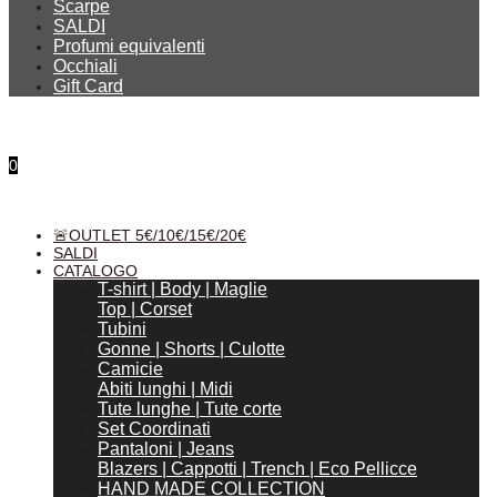
Scarpe
SALDI
Profumi equivalenti
Occhiali
Gift Card
0
Search for:
🚨OUTLET 5€/10€/15€/20€
SALDI
CATALOGO
T-shirt | Body | Maglie
Search Button
Top | Corset
Tubini
Gonne | Shorts | Culotte
Camicie
Abiti lunghi | Midi
Tute lunghe | Tute corte
Set Coordinati
Pantaloni | Jeans
Blazers | Cappotti | Trench | Eco Pellicce
HAND MADE COLLECTION