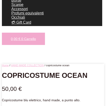
Borse
Scarpe
Accessori
Profumi equivalenti
Occhiali
💳 Gift Card
0,00
€
0
Carrello
Search for:
Search Button
Home
/
HAND MADE COLLECTION
/ copricostume ocean
COPRICOSTUME OCEAN
50,00
€
Copricostume blu elettrico, hand made, a punto alto.