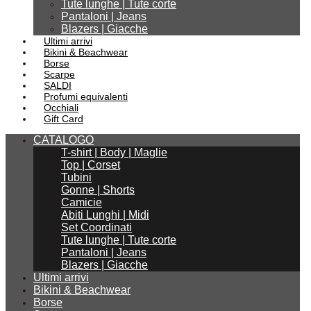
Tute lunghe | Tute corte
Pantaloni | Jeans
Blazers | Giacche
Ultimi arrivi
Bikini & Beachwear
Borse
Scarpe
SALDI
Profumi equivalenti
Occhiali
Gift Card
CATALOGO
T-shirt | Body | Maglie
Top | Corset
Tubini
Gonne | Shorts
Camicie
Abiti Lunghi | Midi
Set Coordinati
Tute lunghe | Tute corte
Pantaloni | Jeans
Blazers | Giacche
Ultimi arrivi
Bikini & Beachwear
Borse