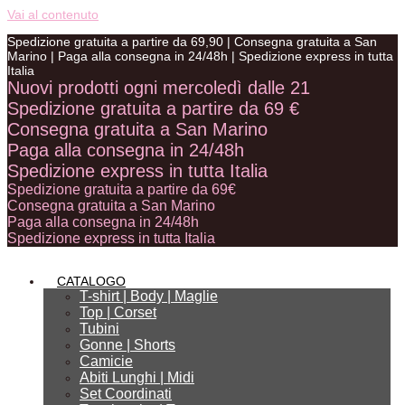
Vai al contenuto
Spedizione gratuita a partire da 69,90 | Consegna gratuita a San
Marino | Paga alla consegna in 24/48h | Spedizione express in tutta
Italia
Nuovi
prodotti
ogni
mercoledì
dalle
21
Spedizione
gratuita
a
partire
da
69
€
Consegna
gratuita
a
San
Marino
Paga
alla
consegna
in
24/48h
Spedizione
express
in
tutta
Italia
Spedizione
gratuita
a
partire
da
69€
Consegna
gratuita
a
San
Marino
Paga
alla
consegna
in
24/48h
Spedizione
express
in
tutta
Italia
CATALOGO
T-shirt | Body | Maglie
Top | Corset
Tubini
Gonne | Shorts
Camicie
AGGIUNGI AL CARRELLO
AGGIUNGI AL CARRELLO
AGGIUNGI AL CARRELLO
AGGIUNGI AL CARRELLO
AGGIUNGI AL CARRELLO
Abiti Lunghi | Midi
Set Coordinati