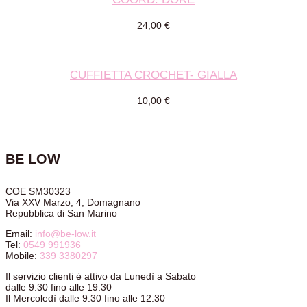
24,00
€
CUFFIETTA CROCHET- GIALLA
10,00
€
BE LOW
COE SM30323
Via XXV Marzo, 4, Domagnano
Repubblica di San Marino
Email:
info@be-low.it
Tel:
0549 991936
Mobile:
339 3380297
Il servizio clienti è attivo da Lunedì a Sabato
dalle 9.30 fino alle 19.30
Il Mercoledì dalle 9.30 fino alle 12.30