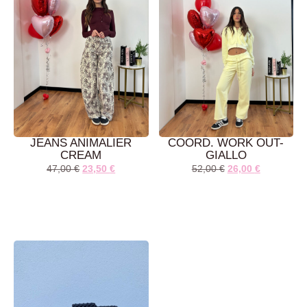
JEANS ANIMALIER
COORD. WORK OUT-
CREAM
GIALLO
47,00
€
23,50
€
52,00
€
26,00
€
AGGIUNGI AL
AGGIUNGI AL
CARRELLO
CARRELLO