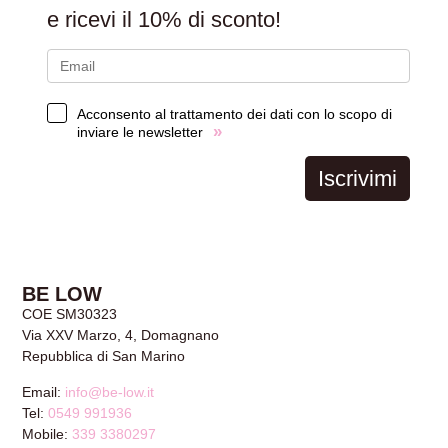
e ricevi il
10% di sconto!
Acconsento al trattamento dei dati con lo scopo di
»
inviare le newsletter
Iscrivimi
BE LOW
COE SM30323
Via XXV Marzo, 4, Domagnano
Repubblica di San Marino
Email:
info@be-low.it
Tel:
0549 991936
Mobile:
339 3380297