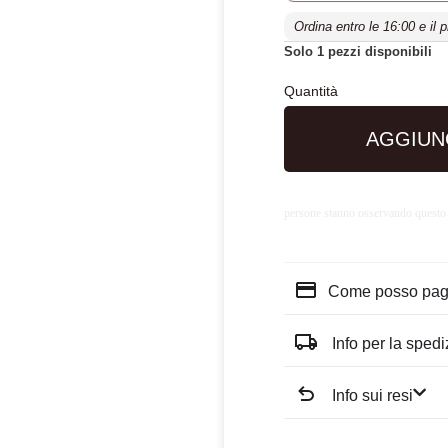
Ordina entro le 16:00 e il 
Solo 1 pezzi disponibili
AGGIUN
persone stanno osservando questo
Come posso pag
Info per la sped
Info sui resi