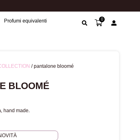
0
Profumi equivalenti
Search Button
COLLECTION
/ pantalone bloomé
E BLOOMÉ
a, hand made.
NOVITÀ