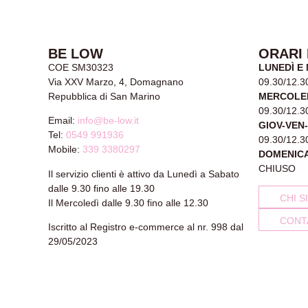
BE LOW
ORARI
COE SM30323
LUNEDÌ E
Via XXV Marzo, 4, Domagnano
09.30/12.3
Repubblica di San Marino
MERCOLE
09.30/12.3
Email:
info@be-low.it
GIOV-VEN
Tel:
0549 991936
09.30/12.3
Mobile:
339 3380297
DOMENIC
CHIUSO
Il servizio clienti è attivo da Lunedì a Sabato
dalle 9.30 fino alle 19.30
CHI S
Il Mercoledì dalle 9.30 fino alle 12.30
CONT
Iscritto al Registro e-commerce al nr. 998 dal
29/05/2023