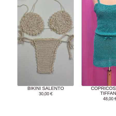
AGGIUNGI AL
AGGIUNGI AL
CARRELLO
CARRELLO
BIKINI SALENTO
COPRICO
TIFFA
30,00
€
48,00