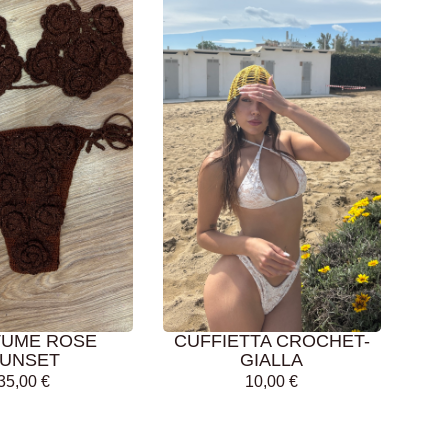
GI AL
AGGIUNGI AL
LLO
CARRELLO
UME ROSE
CUFFIETTA CROCHET-
UNSET
GIALLA
35,00
€
10,00
€