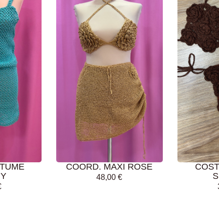
AGGIUNGI AL
AGGIUN
CARRELLO
CARRE
STUME
COORD. MAXI ROSE
COST
NY
S
48,00
€
€