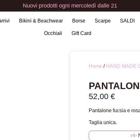
Nuovi
prodotti
ogni
mercoledì
dalle
21
arrivi
Bikini & Beachwear
Borse
Scarpe
SALDI
Occhiali
Gift Card
Home
/
HAND MADE 
PANTALON
52,00
€
Pantalone fucsia e ros
Taglia unica.
✨ 