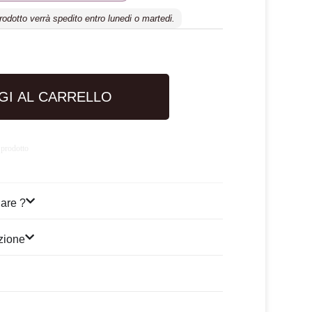
prodotto verrà spedito entro lunedi o martedi.
GI AL CARRELLO
 prodotto
are ?
izione